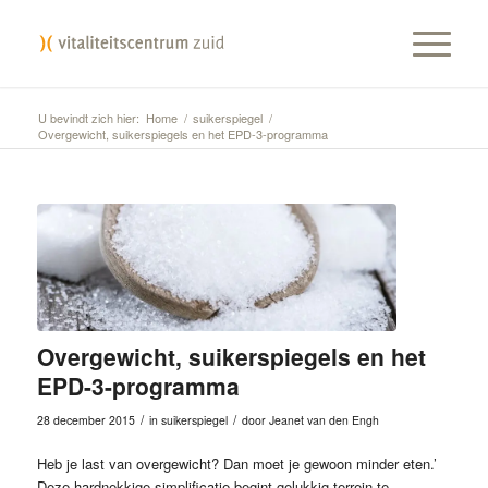
U bevindt zich hier:
Home
/
suikerspiegel
/
Overgewicht, suikerspiegels en het EPD-3-programma
Overgewicht, suikerspiegels en het
EPD-3-programma
/
/
28 december 2015
in
suikerspiegel
door
Jeanet van den Engh
Heb je last van overgewicht? Dan moet je gewoon minder eten.’
Deze hardnekkige simplificatie begint gelukkig terrein te