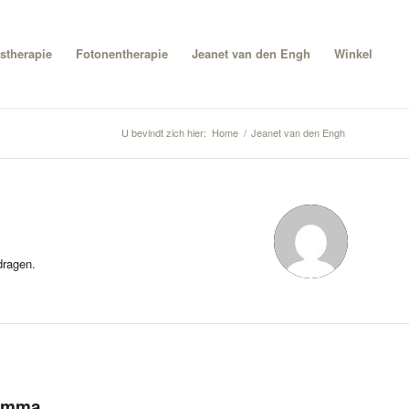
stherapie
Fotonentherapie
Jeanet van den Engh
Winkel
U bevindt zich hier:
Home
/
Jeanet van den Engh
dragen.
ramma