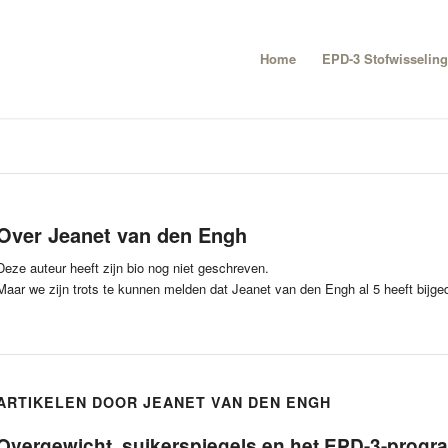
Home
EPD-3 Stofwisseling
Over
Jeanet van den Engh
Deze auteur heeft zijn bio nog niet geschreven.
Maar we zijn trots te kunnen melden dat
Jeanet van den Engh
al 5 heeft bijge
ARTIKELEN DOOR JEANET VAN DEN ENGH
Overgewicht, suikerspiegels en het EPD-3-prog