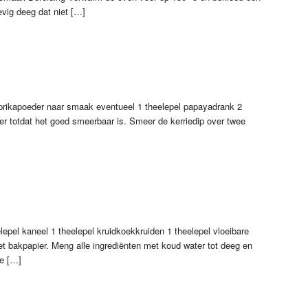
evig deeg dat niet […]
paprikapoeder naar smaak eventueel 1 theelepel papayadrank 2
er totdat het goed smeerbaar is. Smeer de kerriedip over twee
pel kaneel 1 theelepel kruidkoekkruiden 1 theelepel vloeibare
t bakpapier. Meng alle ingrediënten met koud water tot deeg en
ze […]