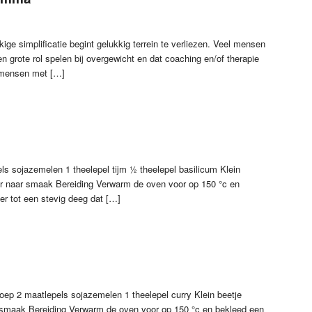
e simplificatie begint gelukkig terrein te verliezen. Veel mensen
 grote rol spelen bij overgewicht en dat coaching en/of therapie
l mensen met […]
s sojazemelen 1 theelepel tijm ½ theelepel basilicum Klein
der naar smaak Bereiding Verwarm de oven voor op 150 °c en
er tot een stevig deeg dat […]
oep 2 maatlepels sojazemelen 1 theelepel curry Klein beetje
r smaak Bereiding Verwarm de oven voor op 150 °c en bekleed een