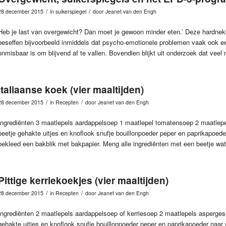
/
/
28 december 2015
in
suikerspiegel
door
Jeanet van den Engh
Heb je last van overgewicht? Dan moet je gewoon minder eten.’ Deze hardnekkig
beseffen bijvoorbeeld inmiddels dat psycho-emotionele problemen vaak ook een
onmisbaar is om blijvend af te vallen. Bovendien blijkt uit onderzoek dat vee
Italiaanse koek (vier maaltijden)
/
/
28 december 2015
in
Recepten
door
Jeanet van den Engh
Ingrediënten 3 maatlepels aardappelsoep 1 maatlepel tomatensoep 2 maatlepel
beetje gehakte uitjes en knoflook snufje bouillonpoeder peper en paprikapoe
bekleed een bakblik met bakpapier. Meng alle ingrediënten met een beetje wat
Pittige kerriekoekjes (vier maaltijden)
/
/
28 december 2015
in
Recepten
door
Jeanet van den Engh
Ingrediënten 2 maatlepels aardappelsoep of kerriesoep 2 maatlepels asperges
gehakte uitjes en knoflook snufje bouillonpoeder peper en paprikapoeder naa