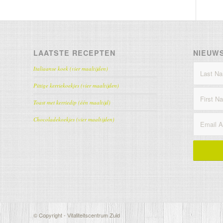
LAATSTE RECEPTEN
NIEUW
Italiaanse koek (vier maaltijden)
Pittige kerriekoekjes (vier maaltijden)
Toast met kerriedip (één maaltijd)
Chocoladekoekjes (vier maaltijden)
© Copyright - Vitaliteitscentrum Zuid