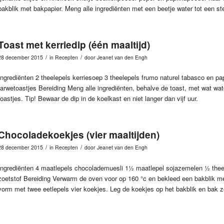
bakblik met bakpapier. Meng alle ingrediënten met een beetje water tot een st
Toast met kerriedip (één maaltijd)
/
/
28 december 2015
in
Recepten
door
Jeanet van den Engh
Ingrediënten 2 theelepels kerriesoep 3 theelepels frumo naturel tabasco en 
tarwetoastjes Bereiding Meng alle ingrediënten, behalve de toast, met wat wat
toastjes. Tip! Bewaar de dip in de koelkast en niet langer dan vijf uur.
Chocoladekoekjes (vier maaltijden)
/
/
28 december 2015
in
Recepten
door
Jeanet van den Engh
Ingrediënten 4 maatlepels chocolademuesli 1½ maatlepel sojazemelen ½ theele
zoetstof Bereiding Verwarm de oven voor op 160 °c en bekleed een bakblik me
vorm met twee eetlepels vier koekjes. Leg de koekjes op het bakblik en bak 