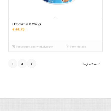
Orthovimin B 262 gr
€
44,75
Toevoegen aan winkelwagen
Toon details
1
3
2
Pagina 2 van 3