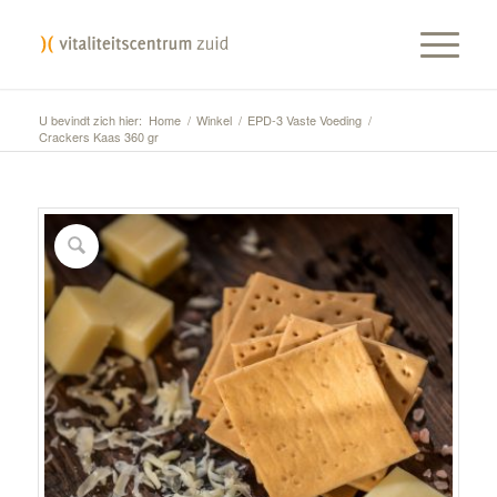
U bevindt zich hier:
Home
/
Winkel
/
EPD-3 Vaste Voeding
/
Crackers Kaas 360 gr