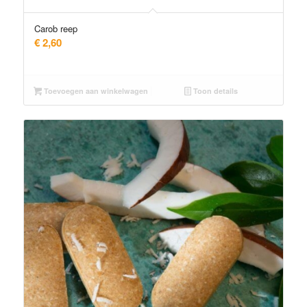
Carob reep
€
2,60
Toevoegen aan winkelwagen
Toon details