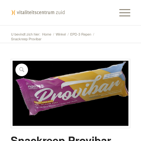
U bevindt zich hier:
Home
/
Winkel
/
EPD-3 Repen
/
Snackreep Provibar
Snackreep Provibar