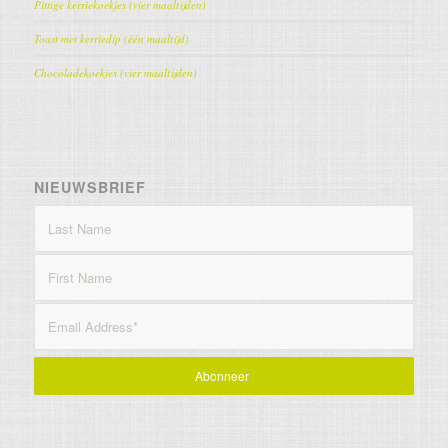
Pittige kerriekoekjes (vier maaltijden)
Toast met kerriedip (één maaltijd)
Chocoladekoekjes (vier maaltijden)
NIEUWSBRIEF